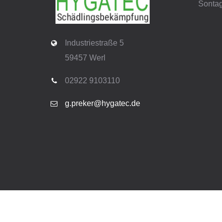
Sonta
Industriestraße 5
59457 Werl
02922 9103110
g.preker@hygatec.de