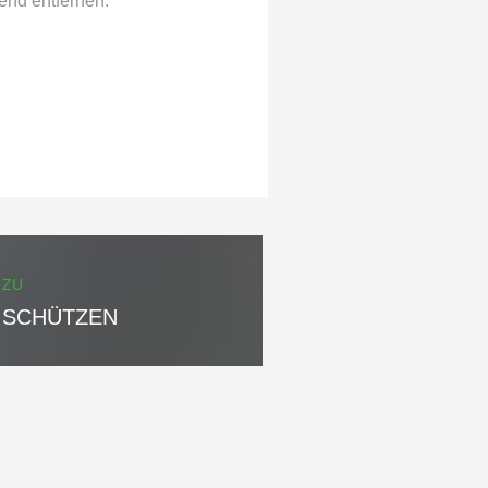
nd entfernen.
ZU
 SCHÜTZEN