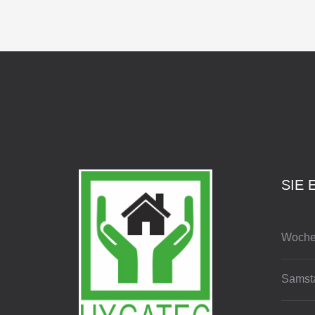
SIE 
Woche
Samst