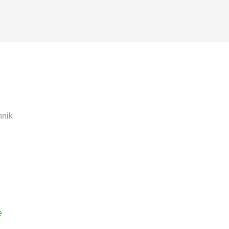
nik
e