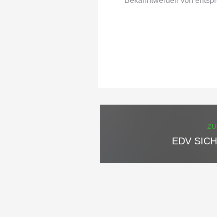
Bekanntwerden von entspr
ZU
EDV SIC